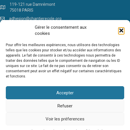
119-121 rue Damrémont
75018 PARIS
adhesion@chantierecole.org
Gérer le consentement aux
Accueil
cookies
Ressources Générales sur l’IAE
Ressources Adhérents
Pour offrir les meilleures expériences, nous utilisons des technologies
telles que les cookies pour stocker et/ou accéder aux informations des
ESA engagée
appareils. Le fait de consentir à ces technologies nous permettra de
Adhérer au réseau
traiter des données telles que le comportement de navigation ou les ID
Suivez-nous !
uniques sur ce site. Le fait de ne pas consentir ou de retirer son
consentement peut avoir un effet négatif sur certaines caractéristiques
et fonctions.
Accepter
Refuser
Voir les préferences
© 2026 Chantier école - Tous droits réservés -
Politique de
confidentialité
-
Mentions légales (en cours)
-
Politique de cookies